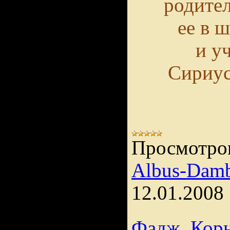
родител
ее в 
и у
Сириус
Просмотро
Albus-Damb
12.01.2008
Фадж, Корн