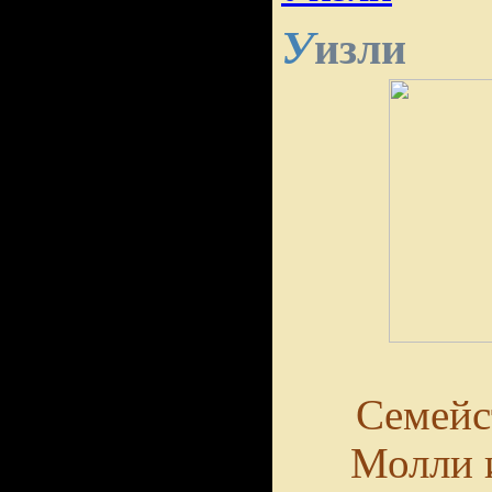
У
изли
Семейс
Молли и