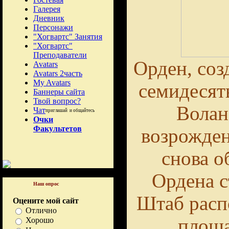
Галерея
Дневник
Персонажи
"Хогвартс" Занятия
"Хогвартс"
Преподаватели
Орден, со
Avatars
Avatars 2часть
My Avatars
семидесят
Баннеры сайта
Твой вопрос?
Волан
Чат
приглашай и общайтесь
Очки
Факультетов
возрожден
снова о
Ордена с
Наш опрос
Штаб расп
Оцените мой сайт
Отлично
площа
Хорошо