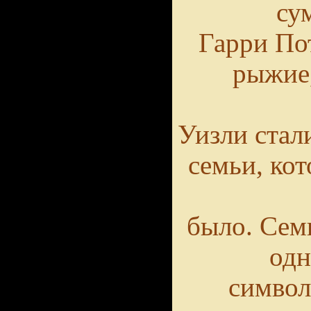
су
Гарри Пот
рыжие,
Уизли стал
семьи, кот
было.
Семь
одн
символ