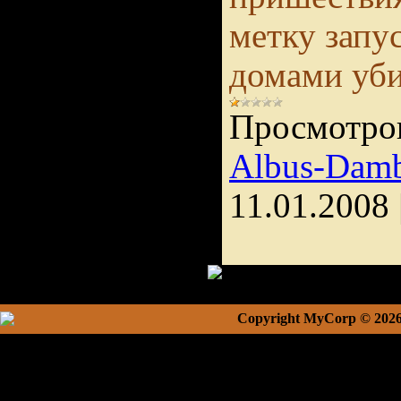
метку запу
домами уб
Просмотро
Albus-Damb
11.01.2008
Copyright MyCorp © 202