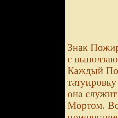
Знак Пожир
с выползаю
Каждый По
татуировку
она служит 
Мортом. Во
пришестви