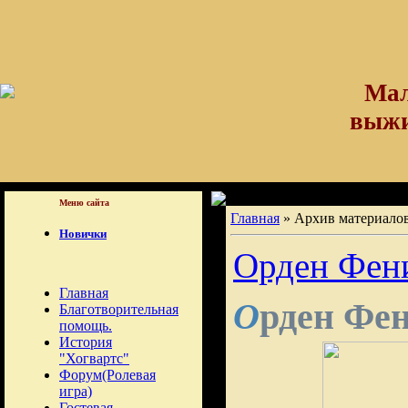
Мал
выжил
Меню сайта
Главная
»
Архив материало
Новички
Орден Фен
Главная
рден
Фен
О
Благотворительная
помощь.
История
"Хогвартс"
Форум(Ролевая
игра)
Гостевая