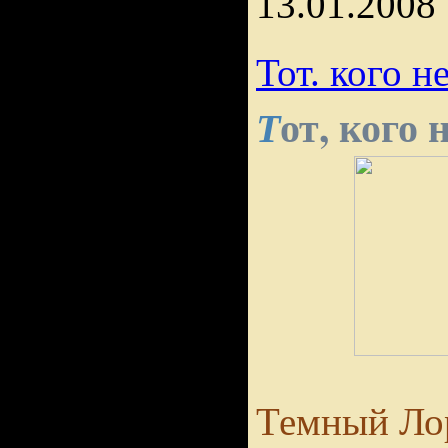
13.01.2008
Тот. кого н
от, кого
Т
Темный Лор