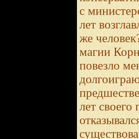
с министер
лет возглав
же человек
магии Кор
повезло ме
долгоигра
предшестве
лет своего
отказывалс
существова