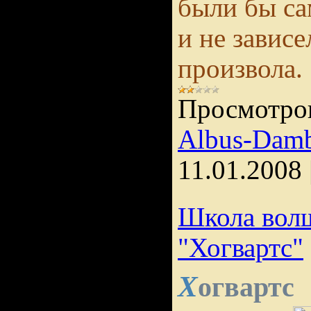
были бы са
и не зависе
произвола.
Просмотро
Albus-Damb
11.01.2008
Школа волш
"Хогвартс"
Х
огвартс