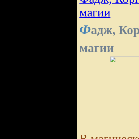
магии
Ф
адж, Ко
магии
В магическ