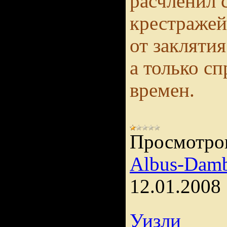
расчленил 
крестражей
от заклятия
а только с
времен.
Просмотро
Albus-Damb
12.01.2008
Уизли