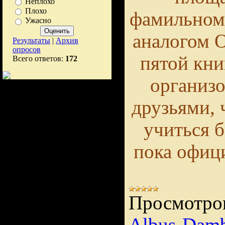
Неплохо
Плохо
фамильном 
Ужасно
аналогом О
Результаты
|
Архив
опросов
пятой кни
Всего ответов:
172
организо
друзьями, 
учиться 
пока офици
Просмотро