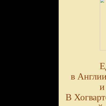
Е
в Англии
и
В Хогварт