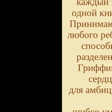
каждый 
одной кни
Принимают
любого ре
способ
разделен
Гриффи
серд
для амби
шибко у