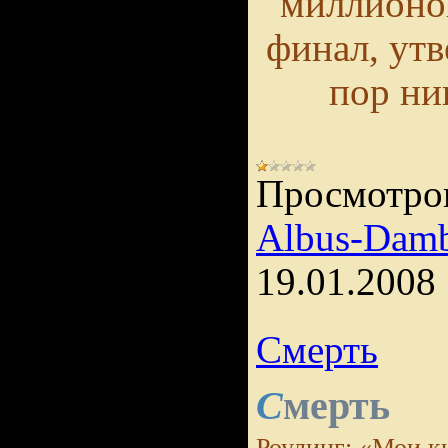
миллионо
финал, утв
пор ни
Просмотро
Albus-Damb
19.01.2008
Смерть
мерть
С
Роулинг: «Мои к