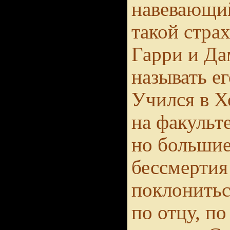
навевающи
такой страх
Гарри и Да
называть е
Учился в Х
на факульт
но большие
бессмертия
поклонитьс
по отцу, п