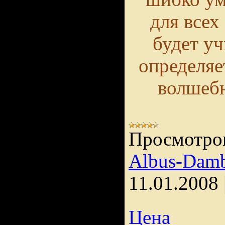
для всех
будет уч
определяе
волшеб
Просмотро
Albus-Damb
11.01.2008
Цена