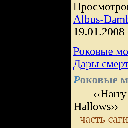
Просмотро
Albus-Damb
19.01.2008
Роковые мо
Дары смер
оковые 
Р
‹‹Harry
Hallows››
—
часть саг