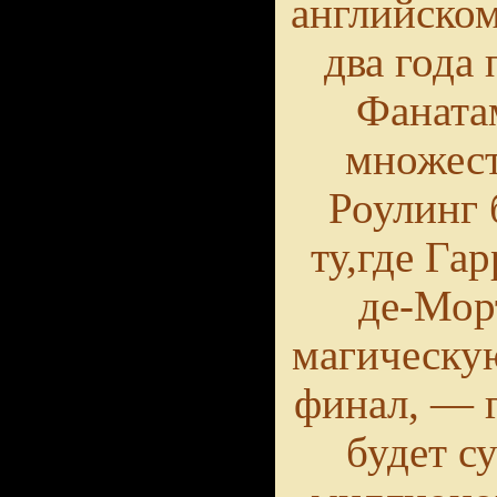
английском
два года
Фаната
множест
Роулинг 
ту,где Га
де-Морт
магическу
финал, — г
будет с