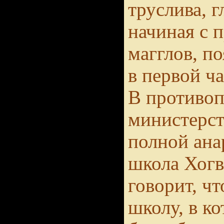
труслива, г
начиная с 
магглов, п
в первой ча
В противо
министерст
полной ана
школа Хогв
говорит, чт
школу, в к