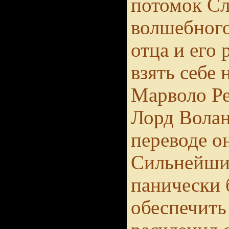
потомок Сл
волшебного
отца и его 
взять себе 
Марволо Р
Лорд Волан
переводе он
Сильнейший
панически 
обеспечить