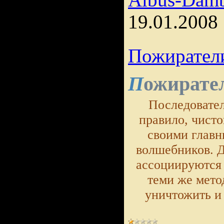
Albus-Damb
19.01.2008
Пожирател
ожирате
П
Последовател
правило, чист
своими главн
волшебников. 
ассоциируются 
теми же мето
уничтожить и