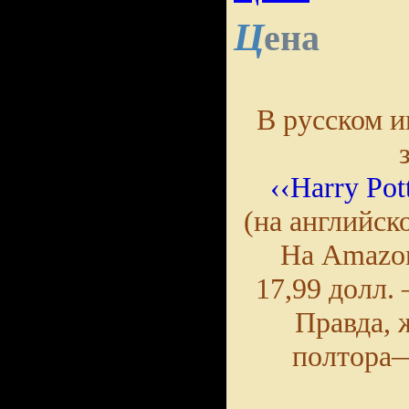
Ц
ена
В русском и
‹‹Harry Pot
(на английск
На Amazon
17,99 долл.
Правда, 
полтора—