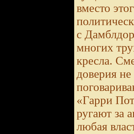
вместо это
политичес
с Дамблдор
многих тру
кресла. См
доверия не
поговарива
«Гарри Пот
ругают за 
любая влас