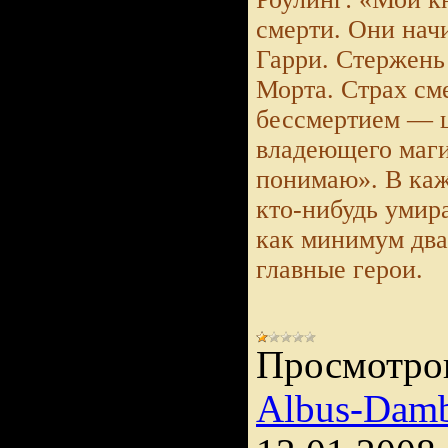
смерти. Они нач
Гарри. Стержень
Морта. Страх см
бессмертием — ц
владеющего маги
понимаю». В каж
кто-нибудь умир
как минимум два 
главные герои.
Просмотро
Albus-Damb