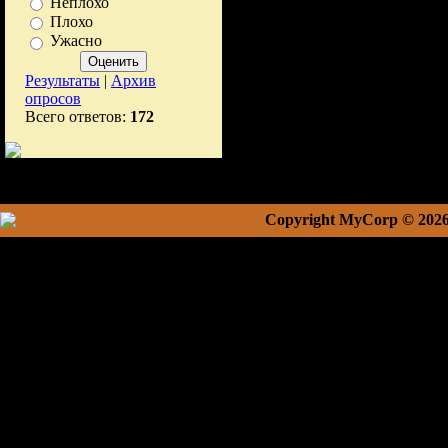
Неплохо
Плохо
Ужасно
Результаты
|
Архив
опросов
Всего ответов:
172
Copyright MyCorp © 202