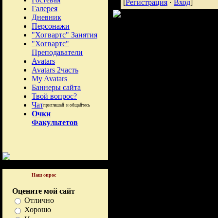
[
Регистрация
·
Вход
]
Галерея
Дневник
Персонажи
"Хогвартс" Занятия
"Хогвартс"
Преподаватели
Avatars
Avatars 2часть
My Avatars
Баннеры сайта
Твой вопрос?
Чат
приглашай и общайтесь
Очки
Факультетов
Наш опрос
Оцените мой сайт
Отлично
Хорошо