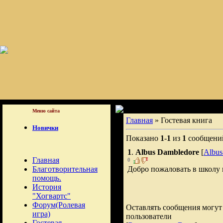
М
Меню сайта
Главная
» Гостевая книга
Новички
Показано
1
-
1
из
1
сообщени
1
.
Albus Dambledore
[
Albus
Главная
0
Добро пожаловать в школу 
Благотворительная
помощь.
История
"Хогвартс"
Форум(Ролевая
Оставлять сообщения могут
игра)
пользователи
Гостевая