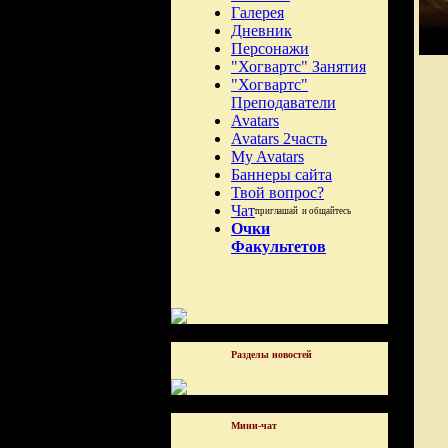
Галерея
Дневник
Персонажи
"Хогвартс" Занятия
"Хогвартс"
Преподаватели
Avatars
Avatars 2часть
My Avatars
Баннеры сайта
Твой вопрос?
Чат
приглашай и общайтесь
Очки
Факультетов
Разделы новостей
Мини-чат