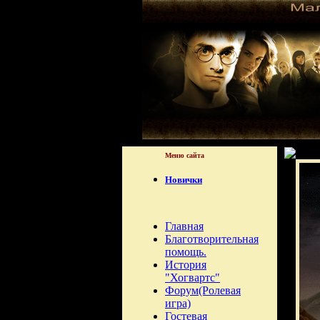
Меню сайта
Новички
Главная
Благотворительная
помощь.
История
"Хогвартс"
Форум(Ролевая
игра)
Гостевая