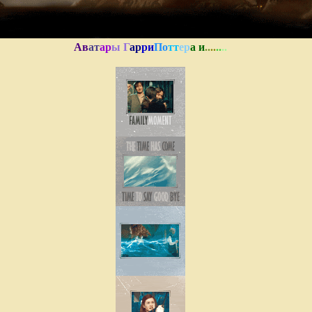
Ав
ат
ар
ы Г
ар
ри
По
тт
ер
а и
..
..
..
..