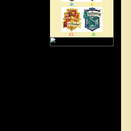
-0-
-0-
15
-0-