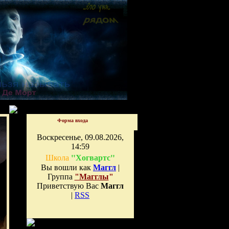
Форма входа
Воскресенье, 09.08.2026,
14:59
"Хогвартс"
Школа
Вы вошли как
Маггл
|
Группа
"Магглы
"
Приветствую Вас
Маггл
|
RSS