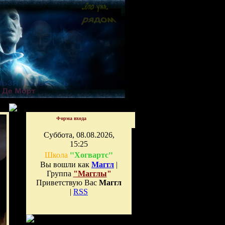
Форма входа
Суббота, 08.08.2026,
15:25
"Хогвартс"
Школа
Вы вошли как
Маггл
|
Группа
"Магглы
"
Приветствую Вас
Маггл
|
RSS