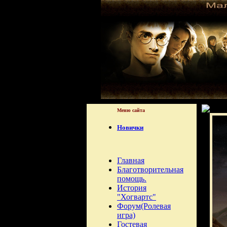
Меню сайта
Новички
Главная
Благотворительная
помощь.
История
"Хогвартс"
Форум(Ролевая
игра)
Гостевая