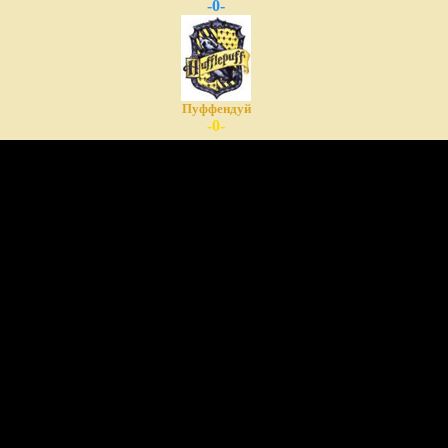
-0-
Пуффендуй
-0-