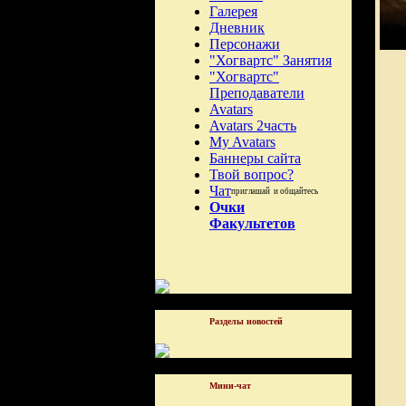
Галерея
Дневник
Персонажи
"Хогвартс" Занятия
"Хогвартс"
Преподаватели
Avatars
Avatars 2часть
My Avatars
Баннеры сайта
Твой вопрос?
Чат
приглашай и общайтесь
Очки
Факультетов
Разделы новостей
Мини-чат