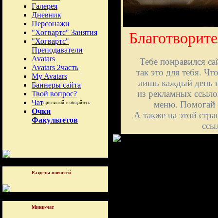
Галерея
Дневник
Персонажи
Благотворите
"Хогвартс" Занятия
"Хогвартс"
Преподаватели
Avatars
Тебе понравился са
Avatars 2часть
так это для тебя. Ч
My Avatars
лишь каждый день п
Баннеры сайта
из рекламных ссыл
Твой вопрос?
Чат
меню.
Помогай с
приглашай и общайтесь
Очки
А также на этой стр
Факультетов
ссы
Разделы новостей
Мини-чат