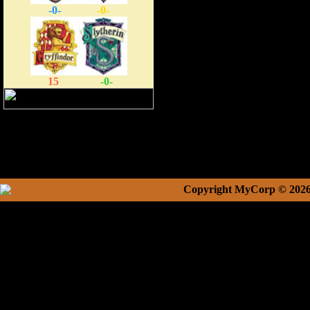
-0-
-0-
15
-0-
Copyright MyCorp © 202