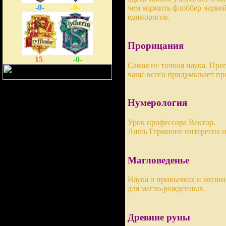
-0-
-0-
чем кормить флоббер черве
единорогов.
Прорицания
15
-0-
Самая не точная наука. Пре
чаще всего придумывает пр
Нумерология
Урок профессора Вектор.
Лишь Гермионе интересна на
Магловеденье
Наука о привычках и жизни
для магло-рожденных.
Древние руны