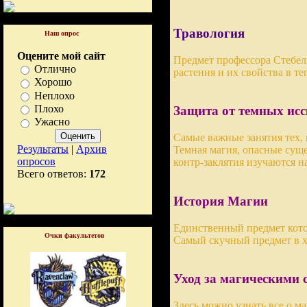
Травология
Наш опрос
Оцените мой сайт
Предмет профессора Стебел
Отлично
растения и их свойства в т
Хорошо
Неплохо
Плохо
Защита от темных исс
Ужасно
Самые важные занятия тех, 
Результаты
|
Архив
Темная магия, опасные сущ
опросов
контр-заклятия изучаются н
Всего ответов:
172
История Магии
Единственный предмет кото
Очки факультетов
Самый скучный предмет в х
Уход за магическими 
Здесь можно узнать все о м