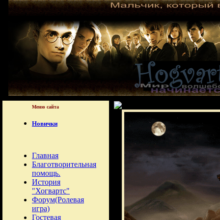
Меню сайта
Новички
Главная
Благотворительная
помощь.
История
"Хогвартс"
Форум(Ролевая
игра)
Гостевая