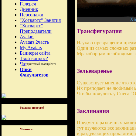
Галерея
Дневник
Персонажи
Хо
"Хогвартс" Занятия
"Хогвартс"
Трансфигурация
Преподаватели
Avatars
Avatars 2часть
Наука о превращении предм
My Avatars
Один из самых сложных раз
Баннеры сайта
Мракоборцам не обходимо зн
Твой вопрос?
Чат
приглашай и общайтесь
Очки
Зельеваренье
Факультетов
Сущевствует мнение что эт
Их преподает не любимый 
Что бы получить у Снега "О
Разделы новостей
Заклинания
Предмет о различных заклин
тут изучаются все заклинан
Мини-чат
и раздувающих проклятий, 