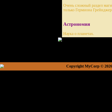
Очень сложный раздел маги
только Гермиона Грейнджер
Астрономия
Наука о планетах.
Copyright MyCorp © 202