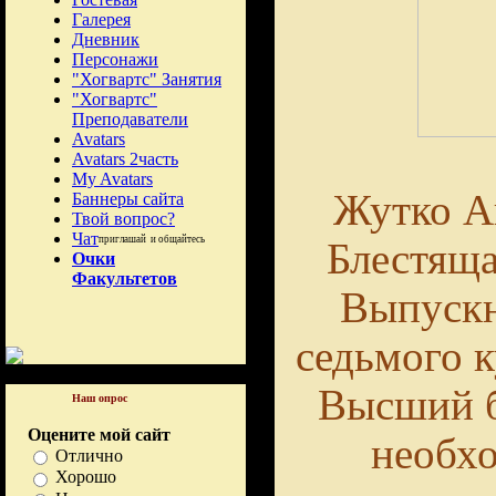
Галерея
Дневник
Персонажи
"Хогвартс" Занятия
"Хогвартс"
Преподаватели
Avatars
Avatars 2часть
My Avatars
Жутко А
Баннеры сайта
Твой вопрос?
Чат
приглашай и общайтесь
Блестяща
Очки
Факультетов
Выпускн
седьмого к
Высший 
Наш опрос
Оцените мой сайт
необх
Отлично
Хорошо