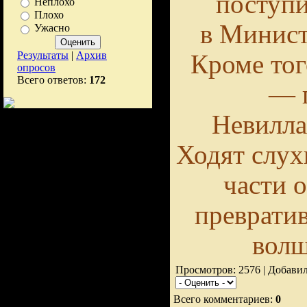
поступи
Неплохо
Плохо
в Минист
Ужасно
Результаты
|
Архив
Кроме тог
опросов
Всего ответов:
172
— 
Невилла
Ходят слух
части 
преврати
волш
Просмотров: 2576 | Добави
Всего комментариев:
0