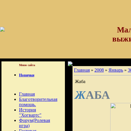
Мал
выжил
Меню сайта
Главная
»
2008
»
Январь
»
3
Новички
Жаба
АБА
Ж
Главная
Благотворительная
помощь.
История
"Хогвартс"
Форум(Ролевая
игра)
Гостевая